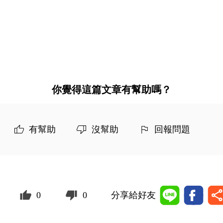
你覺得這篇文章有幫助嗎？
有幫助
沒幫助
回報問題
0
0
分享給好友