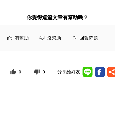
你覺得這篇文章有幫助嗎？
有幫助
沒幫助
回報問題
0
0
分享給好友