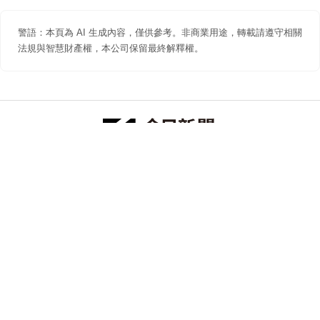
警語：本頁為 AI 生成內容，僅供參考。非商業用途，轉載請遵守相關
法規與智慧財產權，本公司保留最終解釋權。
防詐聲明
著作權聲明
免責聲明
關於我們
隱私權聲明
合作提案
追蹤 NOWNEWS 今日新聞