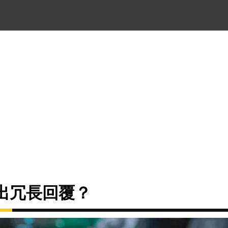
給出冗長回覆？