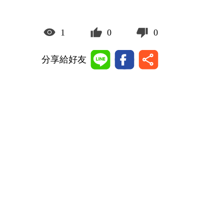
1
0
0
分享給好友