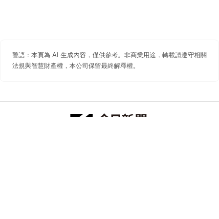
警語：本頁為 AI 生成內容，僅供參考。非商業用途，轉載請遵守相關
法規與智慧財產權，本公司保留最終解釋權。
防詐聲明
著作權聲明
免責聲明
關於我們
隱私權聲明
合作提案
追蹤 NOWNEWS 今日新聞