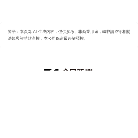
警語：本頁為 AI 生成內容，僅供參考。非商業用途，轉載請遵守相關
法規與智慧財產權，本公司保留最終解釋權。
防詐聲明
著作權聲明
免責聲明
關於我們
隱私權聲明
合作提案
追蹤 NOWNEWS 今日新聞