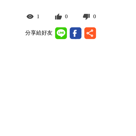
1
0
0
分享給好友