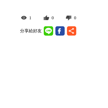
1
0
0
分享給好友