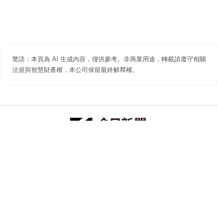
警語：本頁為 AI 生成內容，僅供參考。非商業用途，轉載請遵守相關
法規與智慧財產權，本公司保留最終解釋權。
防詐聲明
著作權聲明
免責聲明
關於我們
隱私權聲明
合作提案
追蹤 NOWNEWS 今日新聞