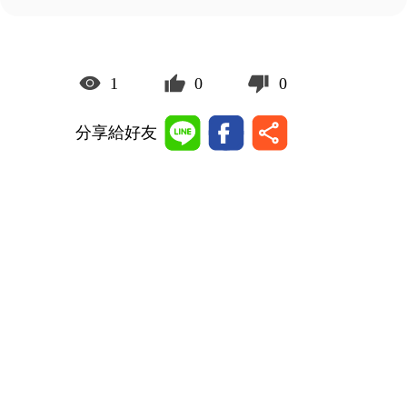
1
0
0
分享給好友