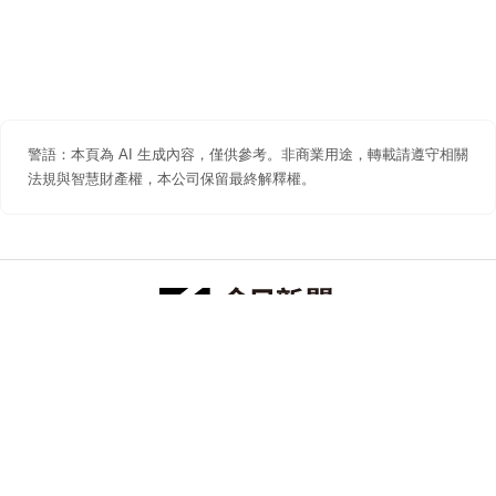
警語：本頁為 AI 生成內容，僅供參考。非商業用途，轉載請遵守相關
法規與智慧財產權，本公司保留最終解釋權。
防詐聲明
著作權聲明
免責聲明
關於我們
隱私權聲明
合作提案
追蹤 NOWNEWS 今日新聞