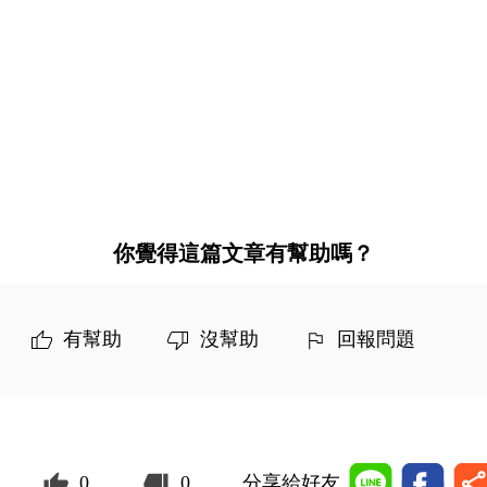
你覺得這篇文章有幫助嗎？
有幫助
沒幫助
回報問題
0
0
分享給好友