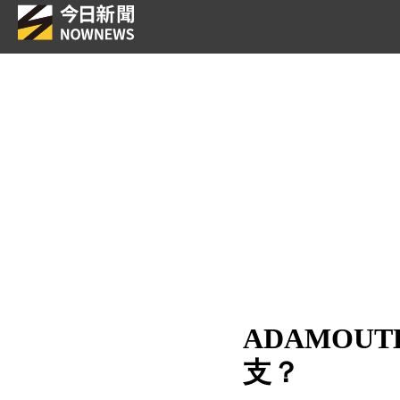
ADAMOU
支？