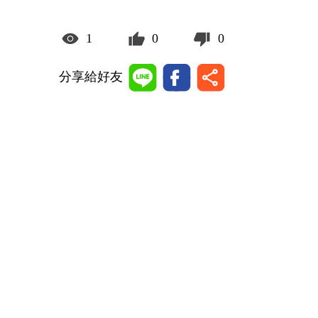
1
0
0
分享給好友