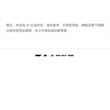
警語：本頁為 AI 生成內容，僅供參考。非商業用途，轉載請遵守相關
法規與智慧財產權，本公司保留最終解釋權。
防詐聲明
著作權聲明
免責聲明
關於我們
隱私權聲明
合作提案
追蹤 NOWNEWS 今日新聞