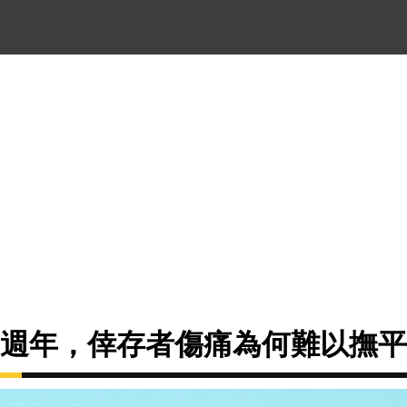
24週年，倖存者傷痛為何難以撫