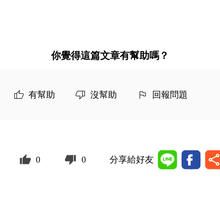
你覺得這篇文章有幫助嗎？
有幫助
沒幫助
回報問題
0
0
分享給好友