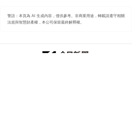
警語：本頁為 AI 生成內容，僅供參考。非商業用途，轉載請遵守相關
法規與智慧財產權，本公司保留最終解釋權。
防詐聲明
著作權聲明
免責聲明
關於我們
隱私權聲明
合作提案
追蹤 NOWNEWS 今日新聞