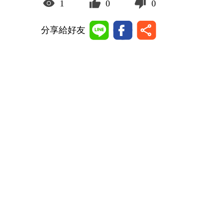
1
0
0
分享給好友