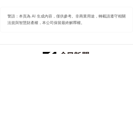
警語：本頁為 AI 生成內容，僅供參考。非商業用途，轉載請遵守相關
法規與智慧財產權，本公司保留最終解釋權。
防詐聲明
著作權聲明
免責聲明
關於我們
隱私權聲明
合作提案
追蹤 NOWNEWS 今日新聞