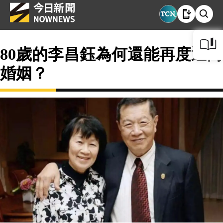
80歲的李昌鈺為何還能再度迎向
婚姻？