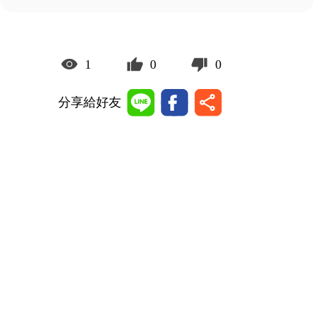
1
0
0
分享給好友