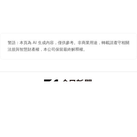
警語：本頁為 AI 生成內容，僅供參考。非商業用途，轉載請遵守相關
法規與智慧財產權，本公司保留最終解釋權。
防詐聲明
著作權聲明
免責聲明
關於我們
隱私權聲明
合作提案
追蹤 NOWNEWS 今日新聞