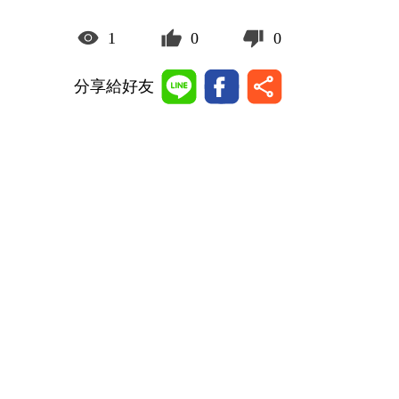
1
0
0
分享給好友