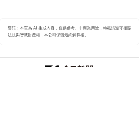
警語：本頁為 AI 生成內容，僅供參考。非商業用途，轉載請遵守相關
法規與智慧財產權，本公司保留最終解釋權。
防詐聲明
著作權聲明
免責聲明
關於我們
隱私權聲明
合作提案
追蹤 NOWNEWS 今日新聞