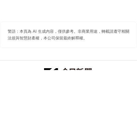
警語：本頁為 AI 生成內容，僅供參考。非商業用途，轉載請遵守相關
法規與智慧財產權，本公司保留最終解釋權。
防詐聲明
著作權聲明
免責聲明
關於我們
隱私權聲明
合作提案
追蹤 NOWNEWS 今日新聞