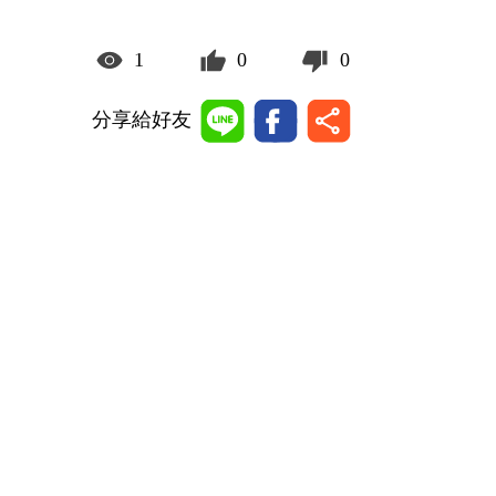
1
0
0
分享給好友