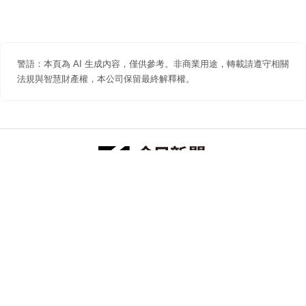
警語：本頁為 AI 生成內容，僅供參考。非商業用途，轉載請遵守相關
法規與智慧財產權，本公司保留最終解釋權。
防詐聲明
著作權聲明
免責聲明
關於我們
隱私權聲明
合作提案
追蹤 NOWNEWS 今日新聞