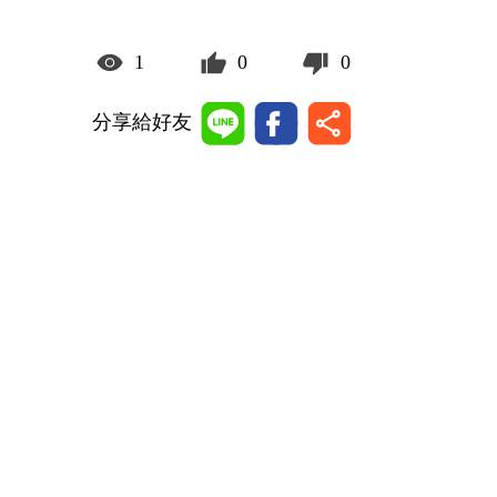
1
0
0
分享給好友