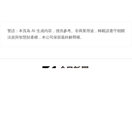
警語：本頁為 AI 生成內容，僅供參考。非商業用途，轉載請遵守相關
法規與智慧財產權，本公司保留最終解釋權。
防詐聲明
著作權聲明
免責聲明
關於我們
隱私權聲明
合作提案
追蹤 NOWNEWS 今日新聞