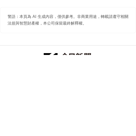
警語：本頁為 AI 生成內容，僅供參考。非商業用途，轉載請遵守相關
法規與智慧財產權，本公司保留最終解釋權。
防詐聲明
著作權聲明
免責聲明
關於我們
隱私權聲明
合作提案
追蹤 NOWNEWS 今日新聞