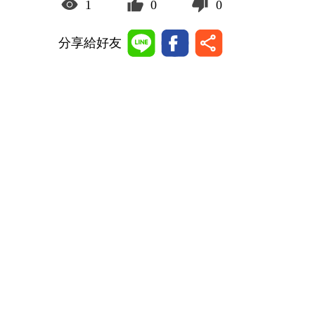
1
0
0
分享給好友