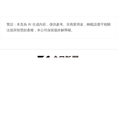
警語：本頁為 AI 生成內容，僅供參考。非商業用途，轉載請遵守相關
法規與智慧財產權，本公司保留最終解釋權。
防詐聲明
著作權聲明
免責聲明
關於我們
隱私權聲明
合作提案
追蹤 NOWNEWS 今日新聞