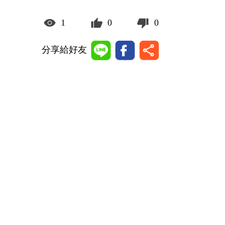
1
0
0
分享給好友