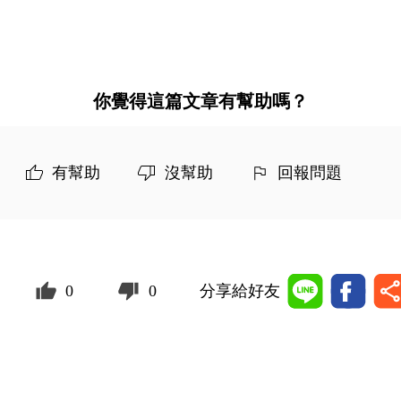
你覺得這篇文章有幫助嗎？
有幫助
沒幫助
回報問題
0
0
分享給好友