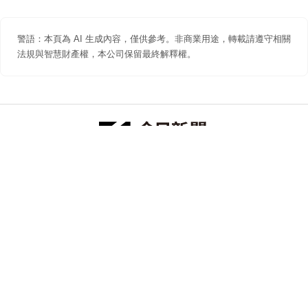
警語：本頁為 AI 生成內容，僅供參考。非商業用途，轉載請遵守相關
法規與智慧財產權，本公司保留最終解釋權。
防詐聲明
著作權聲明
免責聲明
關於我們
隱私權聲明
合作提案
追蹤 NOWNEWS 今日新聞