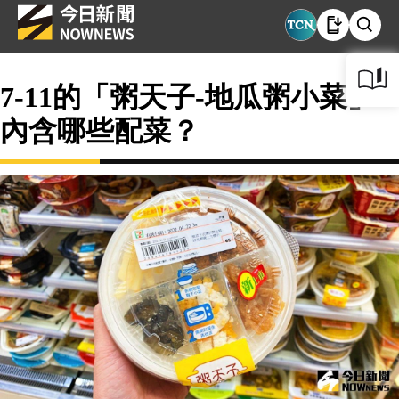
7-11的「粥天子-地瓜粥小菜」
內含哪些配菜？