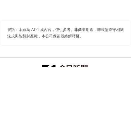
警語：本頁為 AI 生成內容，僅供參考。非商業用途，轉載請遵守相關
法規與智慧財產權，本公司保留最終解釋權。
防詐聲明
著作權聲明
免責聲明
關於我們
隱私權聲明
合作提案
追蹤 NOWNEWS 今日新聞