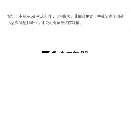
警語：本頁為 AI 生成內容，僅供參考。非商業用途，轉載請遵守相關
法規與智慧財產權，本公司保留最終解釋權。
防詐聲明
著作權聲明
免責聲明
關於我們
隱私權聲明
合作提案
追蹤 NOWNEWS 今日新聞