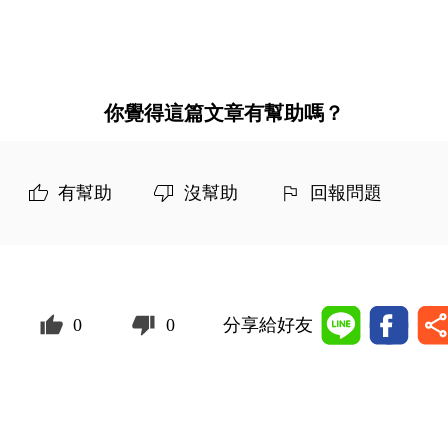
你覺得這篇文章有幫助嗎？
有幫助
沒幫助
回報問題
0
0
分享給好友