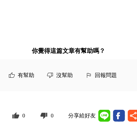
你覺得這篇文章有幫助嗎？
有幫助
沒幫助
回報問題
0
0
分享給好友