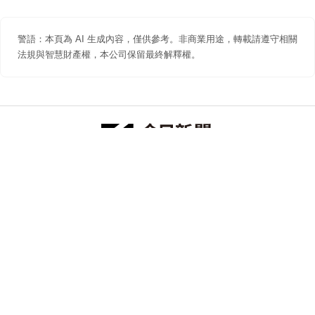
警語：本頁為 AI 生成內容，僅供參考。非商業用途，轉載請遵守相關
法規與智慧財產權，本公司保留最終解釋權。
防詐聲明
著作權聲明
免責聲明
關於我們
隱私權聲明
合作提案
追蹤 NOWNEWS 今日新聞