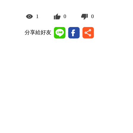
1
0
0
分享給好友