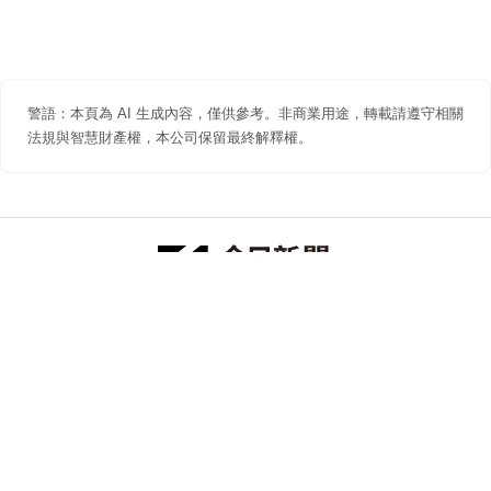
警語：本頁為 AI 生成內容，僅供參考。非商業用途，轉載請遵守相關
法規與智慧財產權，本公司保留最終解釋權。
防詐聲明
著作權聲明
免責聲明
關於我們
隱私權聲明
合作提案
追蹤 NOWNEWS 今日新聞