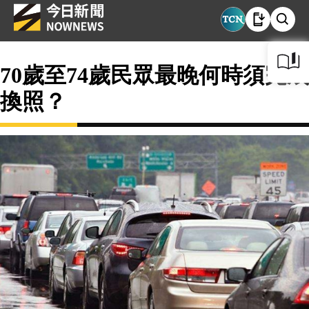
70歲至74歲民眾最晚何時須完成
換照？