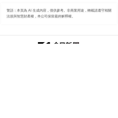
警語：本頁為 AI 生成內容，僅供參考。非商業用途，轉載請遵守相關
法規與智慧財產權，本公司保留最終解釋權。
防詐聲明
著作權聲明
免責聲明
關於我們
隱私權聲明
合作提案
追蹤 NOWNEWS 今日新聞