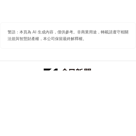
警語：本頁為 AI 生成內容，僅供參考。非商業用途，轉載請遵守相關
法規與智慧財產權，本公司保留最終解釋權。
防詐聲明
著作權聲明
免責聲明
關於我們
隱私權聲明
合作提案
追蹤 NOWNEWS 今日新聞