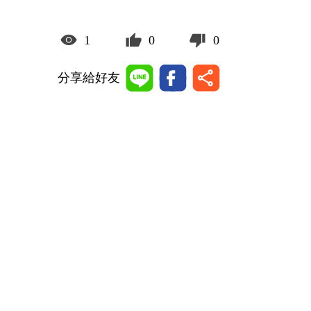
1
0
0
分享給好友