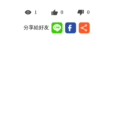
1
0
0
分享給好友