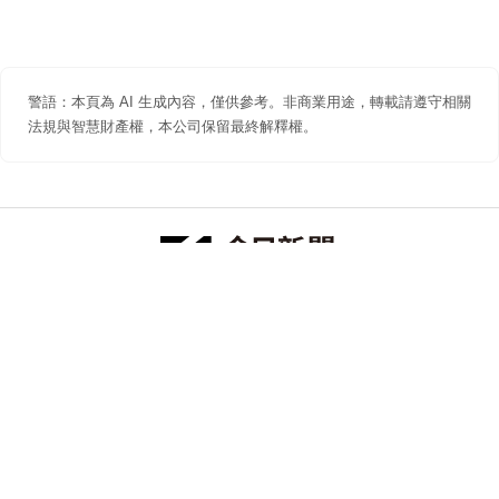
警語：本頁為 AI 生成內容，僅供參考。非商業用途，轉載請遵守相關
法規與智慧財產權，本公司保留最終解釋權。
防詐聲明
著作權聲明
免責聲明
關於我們
隱私權聲明
合作提案
追蹤 NOWNEWS 今日新聞