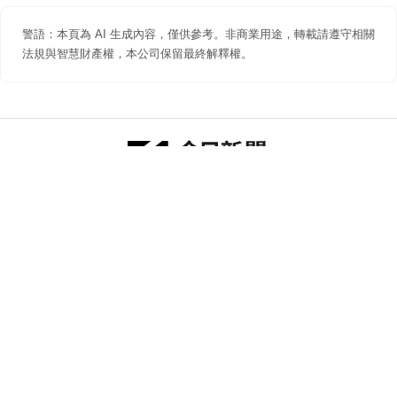
警語：本頁為 AI 生成內容，僅供參考。非商業用途，轉載請遵守相關
法規與智慧財產權，本公司保留最終解釋權。
防詐聲明
著作權聲明
免責聲明
關於我們
隱私權聲明
合作提案
追蹤 NOWNEWS 今日新聞