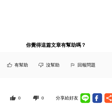
你覺得這篇文章有幫助嗎？
有幫助
沒幫助
回報問題
0
0
分享給好友