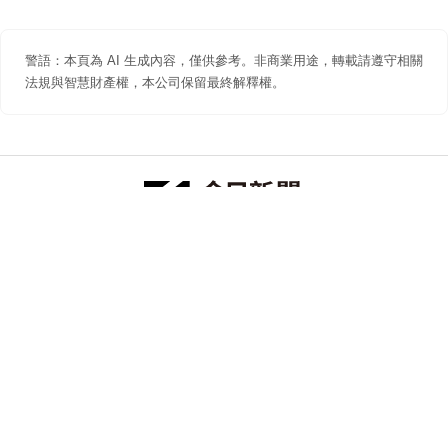
警語：本頁為 AI 生成內容，僅供參考。非商業用途，轉載請遵守相關
法規與智慧財產權，本公司保留最終解釋權。
防詐聲明
著作權聲明
免責聲明
關於我們
隱私權聲明
合作提案
追蹤 NOWNEWS 今日新聞