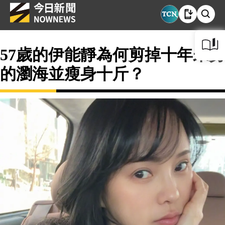
57歲的伊能靜為何剪掉十年未剪
的瀏海並瘦身十斤？