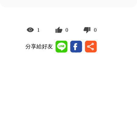
1
0
0
分享給好友