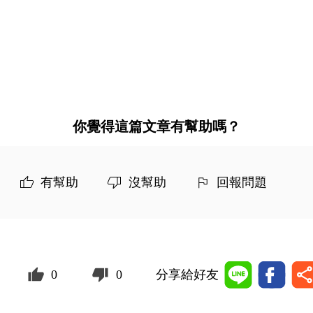
你覺得這篇文章有幫助嗎？
有幫助
沒幫助
回報問題
0
0
分享給好友