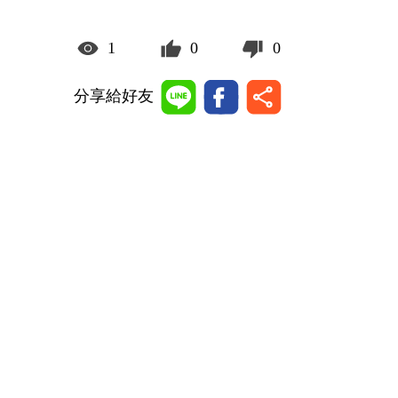
1
0
0
分享給好友