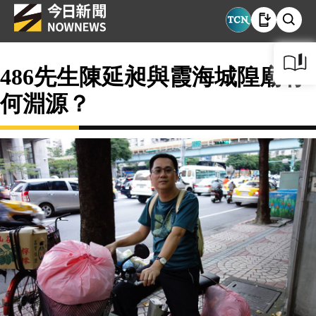
486先生陳延昶與霞海城隍廟有
何淵源？