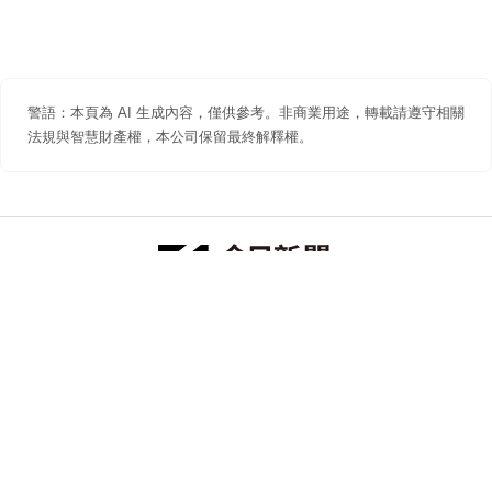
警語：本頁為 AI 生成內容，僅供參考。非商業用途，轉載請遵守相關
法規與智慧財產權，本公司保留最終解釋權。
防詐聲明
著作權聲明
免責聲明
關於我們
隱私權聲明
合作提案
追蹤 NOWNEWS 今日新聞