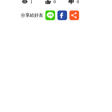
1
0
0
分享給好友