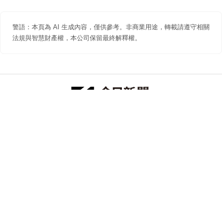
警語：本頁為 AI 生成內容，僅供參考。非商業用途，轉載請遵守相關
法規與智慧財產權，本公司保留最終解釋權。
防詐聲明
著作權聲明
免責聲明
關於我們
隱私權聲明
合作提案
追蹤 NOWNEWS 今日新聞