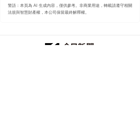
警語：本頁為 AI 生成內容，僅供參考。非商業用途，轉載請遵守相關
法規與智慧財產權，本公司保留最終解釋權。
防詐聲明
著作權聲明
免責聲明
關於我們
隱私權聲明
合作提案
追蹤 NOWNEWS 今日新聞
© 今日傳媒(股)公司版權所有，非經授權，不許轉載本網站內容 ©