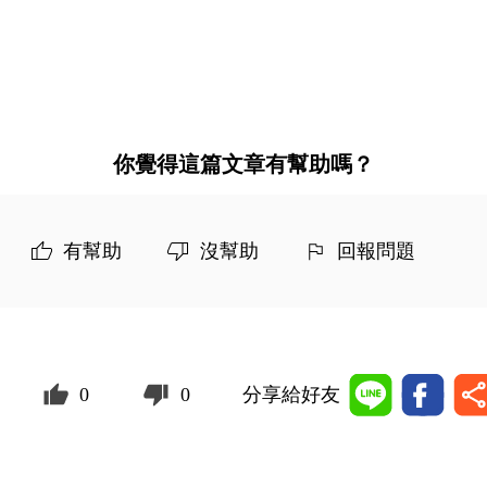
你覺得這篇文章有幫助嗎？
有幫助
沒幫助
回報問題
0
0
分享給好友