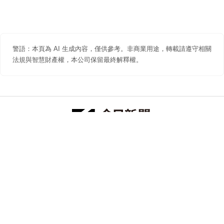
警語：本頁為 AI 生成內容，僅供參考。非商業用途，轉載請遵守相關
法規與智慧財產權，本公司保留最終解釋權。
防詐聲明
著作權聲明
免責聲明
關於我們
隱私權聲明
合作提案
追蹤 NOWNEWS 今日新聞