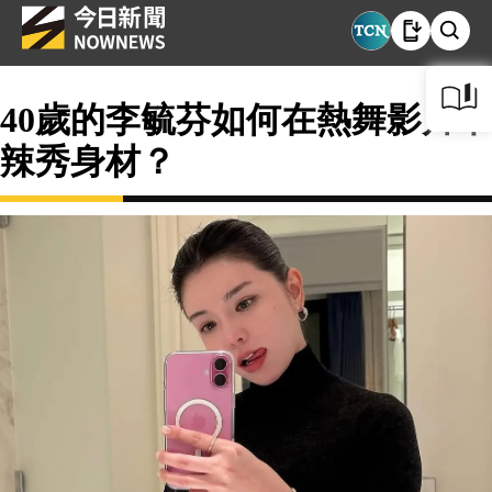
40歲的李毓芬如何在熱舞影片中
辣秀身材？