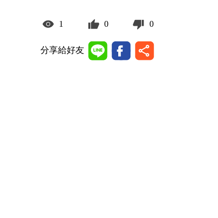
1
0
0
分享給好友