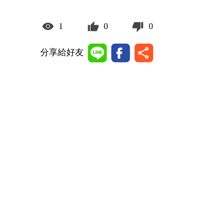
1
0
0
分享給好友