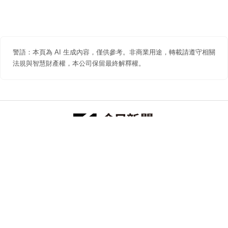
警語：本頁為 AI 生成內容，僅供參考。非商業用途，轉載請遵守相關
法規與智慧財產權，本公司保留最終解釋權。
防詐聲明
著作權聲明
免責聲明
關於我們
隱私權聲明
合作提案
追蹤 NOWNEWS 今日新聞