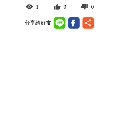
1
0
0
分享給好友