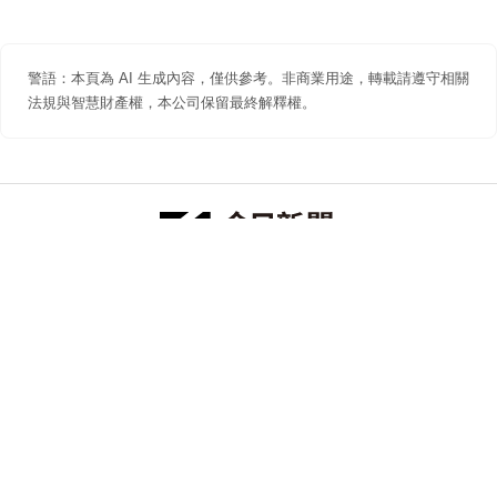
警語：本頁為 AI 生成內容，僅供參考。非商業用途，轉載請遵守相關
法規與智慧財產權，本公司保留最終解釋權。
防詐聲明
著作權聲明
免責聲明
關於我們
隱私權聲明
合作提案
追蹤 NOWNEWS 今日新聞