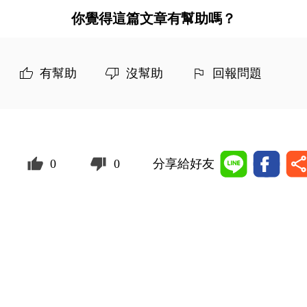
你覺得這篇文章有幫助嗎？
有幫助
沒幫助
回報問題
0
0
分享給好友