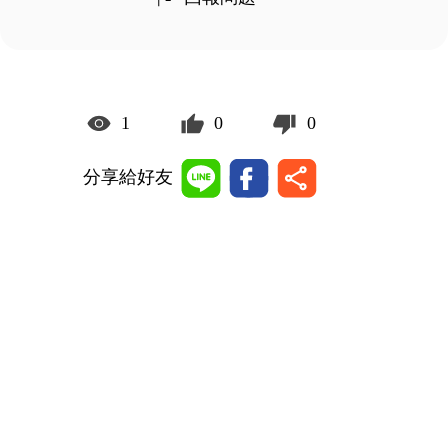
1
0
0
分享給好友