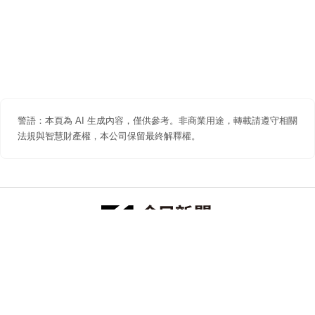
警語：本頁為 AI 生成內容，僅供參考。非商業用途，轉載請遵守相關
法規與智慧財產權，本公司保留最終解釋權。
防詐聲明
著作權聲明
免責聲明
關於我們
隱私權聲明
合作提案
追蹤 NOWNEWS 今日新聞