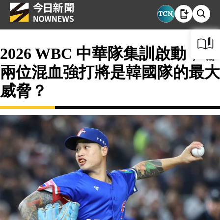
2026 WBC 中華隊集訓啟動，哪
兩位混血強打將是韓國隊的最大
威脅？