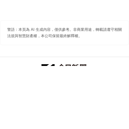
警語：本頁為 AI 生成內容，僅供參考。非商業用途，轉載請遵守相關
法規與智慧財產權，本公司保留最終解釋權。
防詐聲明
著作權聲明
免責聲明
關於我們
隱私權聲明
合作提案
追蹤 NOWNEWS 今日新聞