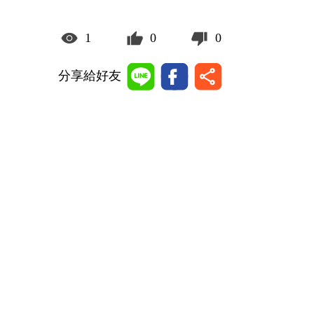
1
0
0
分享給好友