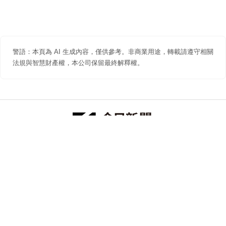
警語：本頁為 AI 生成內容，僅供參考。非商業用途，轉載請遵守相關
法規與智慧財產權，本公司保留最終解釋權。
防詐聲明
著作權聲明
免責聲明
關於我們
隱私權聲明
合作提案
追蹤 NOWNEWS 今日新聞