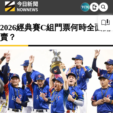
2026經典賽C組門票何時全面開
賣？