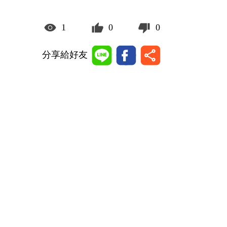
1
0
0
分享給好友