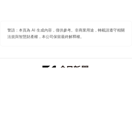
警語：本頁為 AI 生成內容，僅供參考。非商業用途，轉載請遵守相關
法規與智慧財產權，本公司保留最終解釋權。
防詐聲明
著作權聲明
免責聲明
關於我們
隱私權聲明
合作提案
追蹤 NOWNEWS 今日新聞