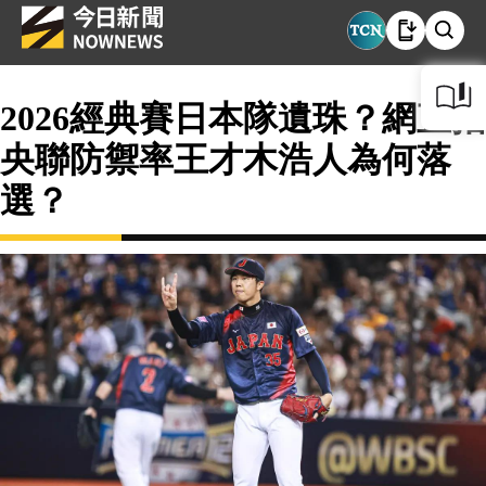
2026經典賽日本隊遺珠？網直指
央聯防禦率王才木浩人為何落
選？