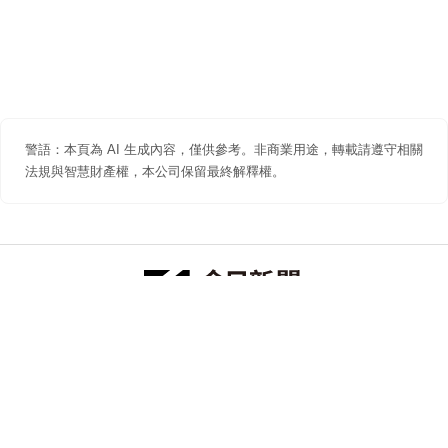
警語：本頁為 AI 生成內容，僅供參考。非商業用途，轉載請遵守相關
法規與智慧財產權，本公司保留最終解釋權。
防詐聲明
著作權聲明
免責聲明
關於我們
隱私權聲明
合作提案
追蹤 NOWNEWS 今日新聞