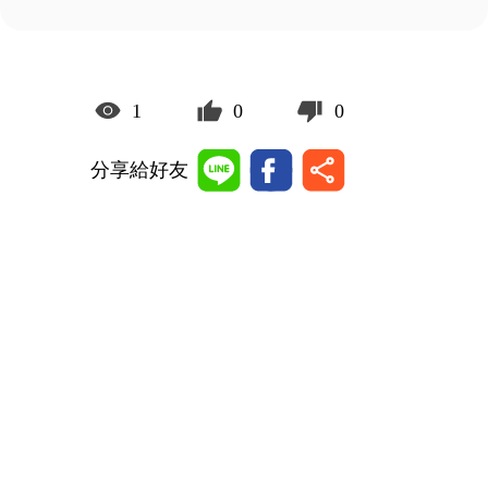
1
0
0
分享給好友