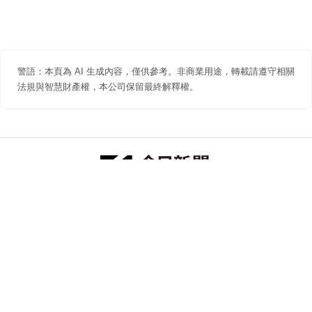
警語：本頁為 AI 生成內容，僅供參考。非商業用途，轉載請遵守相關
法規與智慧財產權，本公司保留最終解釋權。
防詐聲明
著作權聲明
免責聲明
關於我們
隱私權聲明
合作提案
追蹤 NOWNEWS 今日新聞