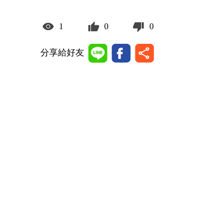
1
0
0
分享給好友